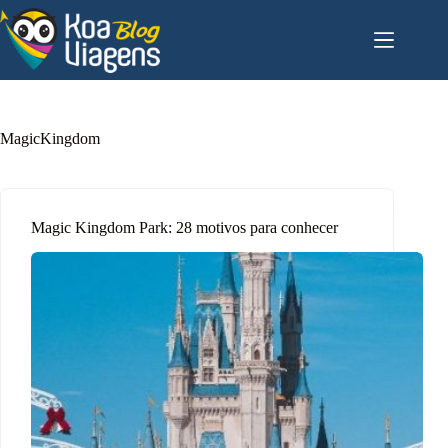
Pular
para
o
conteúdo
MagicKingdom
Magic Kingdom Park: 28 motivos para conhecer