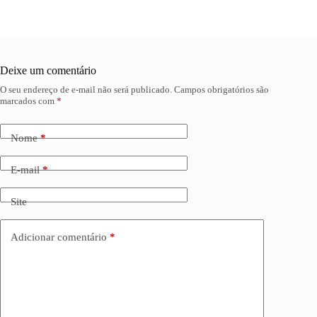
Deixe um comentário
O seu endereço de e-mail não será publicado.
Campos obrigatórios são
A
marcados com
*
l
t
e
Nome
*
r
n
a
E-mail
*
t
i
Site
v
e
:
Adicionar comentário
*