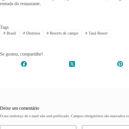
entrada do restaurante.
Tags
#
Brasil
#
Destinos
#
Resorts de campo
#
Tauá Resort
Se gostou, compartilhe!
Deixe um comentário
O seu endereço de e-mail não será publicado.
Campos obrigatórios são marcados 
A
l
t