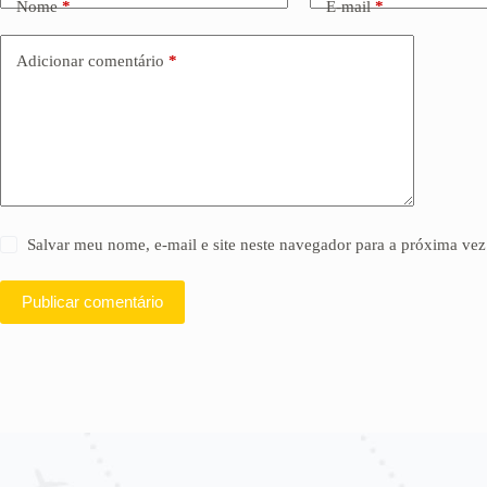
Nome
*
E-mail
*
e
r
n
Adicionar comentário
*
a
t
i
v
e
:
Salvar meu nome, e-mail e site neste navegador para a próxima vez
Publicar comentário