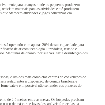
lusivamente para crianças, onde os pequenos produzem
, reciclam materiais para as atividades e até produzem
tes que oferecem atividades e jogos educativos em
ort está operando com apenas 20% de sua capacidade para
ficação de ar com tecnologia ultravioleta, testado e
or. Máquinas de ozônio, por sua vez, faz a desinfecção dos
essoas, e um dos mais completos centros de convenções do
eis restaurantes à disposição, de comida brasileira e
a fome bate e é impossível não se render aos prazeres do
mento de 2,5 metros entre as mesas. Os hóspedes precisam
rio o uso de máscara e luvas descartáveis fornecidas na