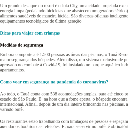
Um grande destaque do resort é o Jota City, uma cidade projetada exc
energia limpa (pedalando bicicletas que abastecem um gerador elétrico)
alimentos saudáveis de maneira lúcida. São diversas oficinas inteligen
equipamentos tecnológicos de última geração.
Dicas para viajar com crianças
Medidas de segurança
Embora comporte até 1.500 pessoas as áreas das piscinas, o Tauá Res
maior segurança dos hóspedes. Além disso, um sistema exclusivo de puri
aprovado no combate à Covid-19, foi instalado no parque aquático indo
apartamentos.
Como voar em segurança na pandemia do coronavírus?
Ao todo, o Tauá conta com 538 acomodações amplas, para até cinco p
estado de São Paulo. E, na hora que a fome aperta, o hóspede encontra s
internacional. Afinal, depois de um dia inteiro brincando nas piscinas, 
variado bufê.
Os restaurantes estão trabalhando com limitações de pessoas e espaça
agendar os horários das refeições. E, para se servir no bufê, é obrigató